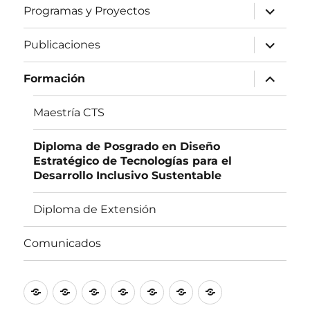
inferior
expande
Programas y Proyectos
el
menú
inferior
expande
Publicaciones
el
menú
inferior
expande
Formación
el
menú
inferior
Maestría CTS
Diploma de Posgrado en Diseño
Estratégico de Tecnologías para el
Desarrollo Inclusivo Sustentable
Diploma de Extensión
Comunicados
IESCT
Equipo
Líneas
Programas
Publicaciones
Formación
Comunicados
de
y