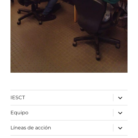
expande
IESCT
el
menú
inferior
expande
Equipo
el
menú
inferior
expande
Líneas de acción
el
menú